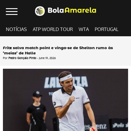
NOTÍCIAS
ATP WORLD TOUR
WTA
PORTUGAL
Fritz salva match point e vinga-se de Shelton rumo às
‘meias’ de Halle
Por
Pedro Gonçalo Pinto
- June 19, 2026