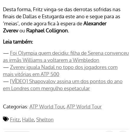
Desta forma, Fritz vinga-se das derrotas sofridas nas
finais de Dallas e Estugarda este ano e segue para as
‘meias’, onde agora fica à espera de
Alexander
Zverev
ou
Raphael Collignon
.
Leia também:
—
Foi Olympia quem decidiu: filha de Serena convenceu
as irmãs Williams a voltarem a Wimbledon
—
Zverev iguala Nadal no topo dos jogadores com
mais vitórias em ATP 500
—
[VÍDEO] Shapovalov assina um dos pontos do ano
em Londres com mergulho espetacular
Categorias:
ATP World Tour
ATP World Tour
Fritz
Halle
Shelton