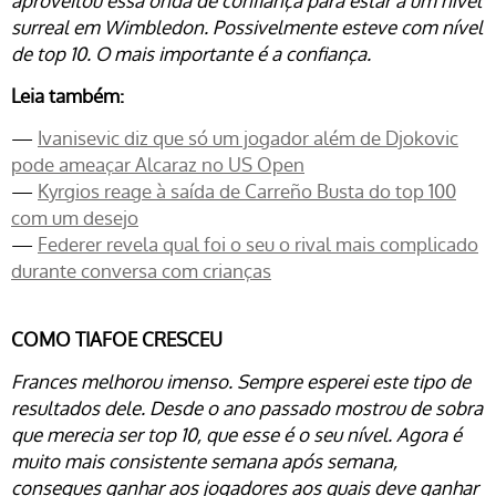
aproveitou essa onda de confiança para estar a um nível
surreal em Wimbledon. Possivelmente esteve com nível
de top 10. O mais importante é a confiança.
Leia também:
—
Ivanisevic diz que só um jogador além de Djokovic
pode ameaçar Alcaraz no US Open
—
Kyrgios reage à saída de Carreño Busta do top 100
com um desejo
—
Federer revela qual foi o seu o rival mais complicado
durante conversa com crianças
COMO TIAFOE CRESCEU
Frances melhorou imenso. Sempre esperei este tipo de
resultados dele. Desde o ano passado mostrou de sobra
que merecia ser top 10, que esse é o seu nível. Agora é
muito mais consistente semana após semana,
consegues ganhar aos jogadores aos quais deve ganhar