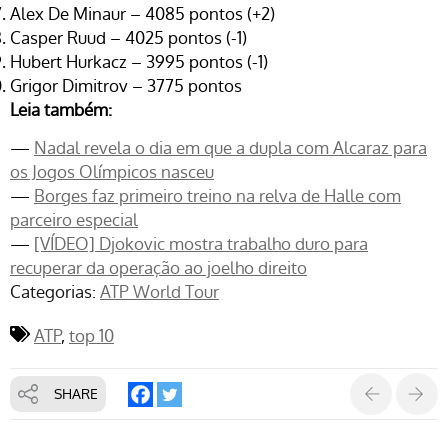
Alex De Minaur – 4085 pontos (+2)
Casper Ruud – 4025 pontos (-1)
Hubert Hurkacz – 3995 pontos (-1)
Grigor Dimitrov – 3775 pontos
Leia também:
—
Nadal revela o dia em que a dupla com Alcaraz para
os Jogos Olímpicos nasceu
—
Borges faz primeiro treino na relva de Halle com
parceiro especial
—
[VÍDEO] Djokovic mostra trabalho duro para
recuperar da operação ao joelho direito
Categorias:
ATP World Tour
ATP
top 10
SHARE