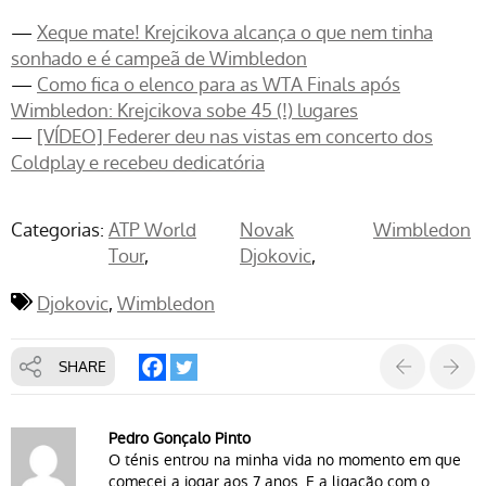
—
Xeque mate! Krejcikova alcança o que nem tinha
sonhado e é campeã de Wimbledon
—
Como fica o elenco para as WTA Finals após
Wimbledon: Krejcikova sobe 45 (!) lugares
—
[VÍDEO] Federer deu nas vistas em concerto dos
Coldplay e recebeu dedicatória
Categorias:
ATP World
Novak
Wimbledon
Tour
Djokovic
Djokovic
Wimbledon
SHARE
Pedro Gonçalo Pinto
O ténis entrou na minha vida no momento em que
comecei a jogar aos 7 anos. E a ligação com o