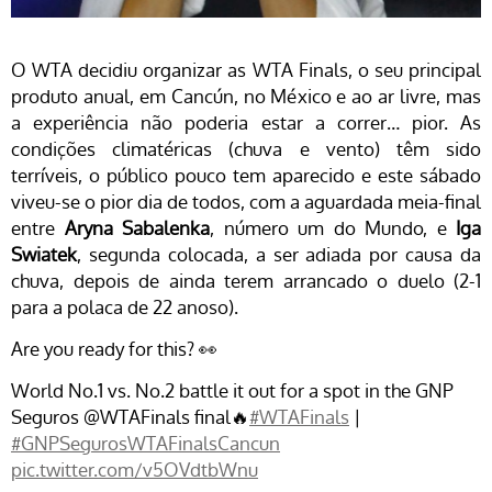
O WTA decidiu organizar as WTA Finals, o seu principal
produto anual, em Cancún, no México e ao ar livre, mas
a experiência não poderia estar a correr… pior. As
condições climatéricas (chuva e vento) têm sido
terríveis, o público pouco tem aparecido e este sábado
viveu-se o pior dia de todos, com a aguardada meia-final
entre
Aryna Sabalenka
, número um do Mundo, e
Iga
Swiatek
, segunda colocada, a ser adiada por causa da
chuva, depois de ainda terem arrancado o duelo (2-1
para a polaca de 22 anoso).
Are you ready for this? 👀
World No.1 vs. No.2 battle it out for a spot in the GNP
Seguros @WTAFinals final🔥
#WTAFinals
|
#GNPSegurosWTAFinalsCancun
pic.twitter.com/v5OVdtbWnu