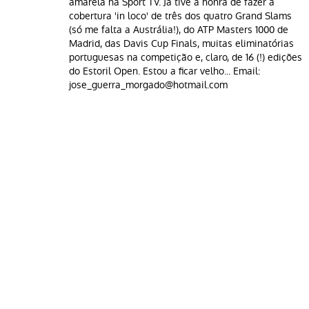
amarela na Sport TV. Já tive a honra de fazer a
cobertura 'in loco' de três dos quatro Grand Slams
(só me falta a Austrália!), do ATP Masters 1000 de
Madrid, das Davis Cup Finals, muitas eliminatórias
portuguesas na competição e, claro, de 16 (!) edições
do Estoril Open. Estou a ficar velho... Email:
jose_guerra_morgado@hotmail.com