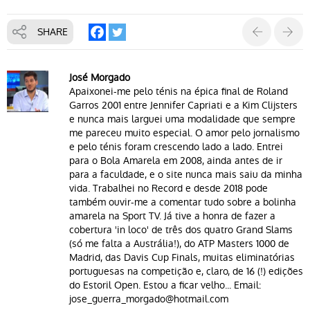
SHARE
José Morgado
Apaixonei-me pelo ténis na épica final de Roland
Garros 2001 entre Jennifer Capriati e a Kim Clijsters
e nunca mais larguei uma modalidade que sempre
me pareceu muito especial. O amor pelo jornalismo
e pelo ténis foram crescendo lado a lado. Entrei
para o Bola Amarela em 2008, ainda antes de ir
para a faculdade, e o site nunca mais saiu da minha
vida. Trabalhei no Record e desde 2018 pode
também ouvir-me a comentar tudo sobre a bolinha
amarela na Sport TV. Já tive a honra de fazer a
cobertura 'in loco' de três dos quatro Grand Slams
(só me falta a Austrália!), do ATP Masters 1000 de
Madrid, das Davis Cup Finals, muitas eliminatórias
portuguesas na competição e, claro, de 16 (!) edições
do Estoril Open. Estou a ficar velho... Email:
jose_guerra_morgado@hotmail.com