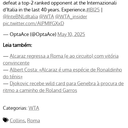
defeat a top-2 ranked opponent at the Internazionali
d’Italia in the last 40 years. Experience.
#IBI25
|
@InteBNLdItalia
@WTA
@WTA_insider
pic.twitter.com/AlPMIfGXxD
— OptaAce (@OptaAce)
May 10, 2025
Leia também:
—
Alcaraz regressa a Roma (e ao circuito) com vitória
convincente
—
Albert Costa: «Alcaraz é uma espécie de Ronaldinho
do ténis»
—
Djokovic recebe wild card para Genebra à procura de
ritmo a caminho de Roland Garros
Categorias:
WTA
Collins
Roma