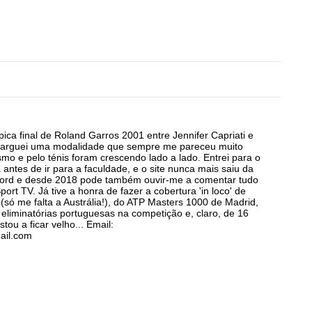
ica final de Roland Garros 2001 entre Jennifer Capriati e
s larguei uma modalidade que sempre me pareceu muito
smo e pelo ténis foram crescendo lado a lado. Entrei para o
antes de ir para a faculdade, e o site nunca mais saiu da
cord e desde 2018 pode também ouvir-me a comentar tudo
ort TV. Já tive a honra de fazer a cobertura 'in loco' de
(só me falta a Austrália!), do ATP Masters 1000 de Madrid,
 eliminatórias portuguesas na competição e, claro, de 16
stou a ficar velho... Email:
ail.com