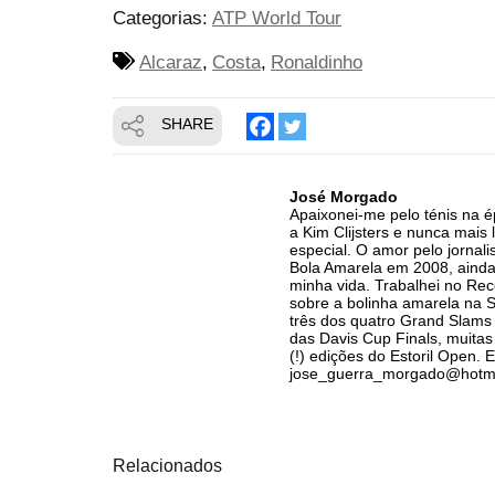
Categorias:
ATP World Tour
Alcaraz
Costa
Ronaldinho
SHARE
José Morgado
Apaixonei-me pelo ténis na ép
a Kim Clijsters e nunca mai
especial. O amor pelo jornali
Bola Amarela em 2008, ainda 
minha vida. Trabalhei no Re
sobre a bolinha amarela na Sp
três dos quatro Grand Slams 
das Davis Cup Finals, muitas
(!) edições do Estoril Open. E
jose_guerra_morgado@hotm
Relacionados