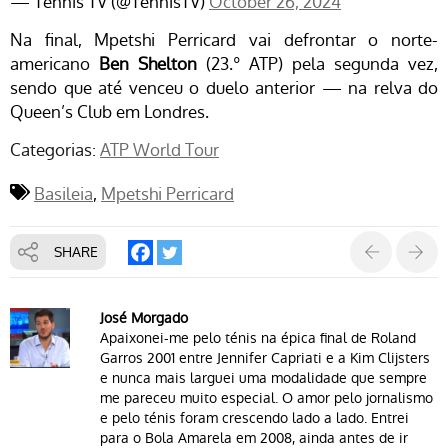
— Tennis TV (@TennisTV)
October 26, 2024
Na final, Mpetshi Perricard vai defrontar o norte-
americano
Ben Shelton
(23.º ATP) pela segunda vez,
sendo que até venceu o duelo anterior — na relva do
Queen’s Club em Londres.
Categorias:
ATP World Tour
Basileia
Mpetshi Perricard
SHARE
José Morgado
Apaixonei-me pelo ténis na épica final de Roland
Garros 2001 entre Jennifer Capriati e a Kim Clijsters
e nunca mais larguei uma modalidade que sempre
me pareceu muito especial. O amor pelo jornalismo
e pelo ténis foram crescendo lado a lado. Entrei
para o Bola Amarela em 2008, ainda antes de ir