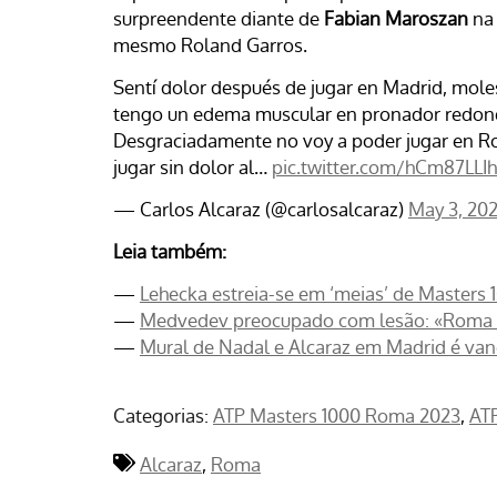
surpreendente diante de
Fabian Maroszan
na
mesmo Roland Garros.
Sentí dolor después de jugar en Madrid, mole
tengo un edema muscular en pronador redondo
Desgraciadamente no voy a poder jugar en R
jugar sin dolor al…
pic.twitter.com/hCm87LLI
— Carlos Alcaraz (@carlosalcaraz)
May 3, 20
Leia também:
—
Lehecka estreia-se em ‘meias’ de Masters
—
Medvedev preocupado com lesão: «Roma e
—
Mural de Nadal e Alcaraz em Madrid é va
Categorias:
ATP Masters 1000 Roma 2023
AT
Alcaraz
Roma