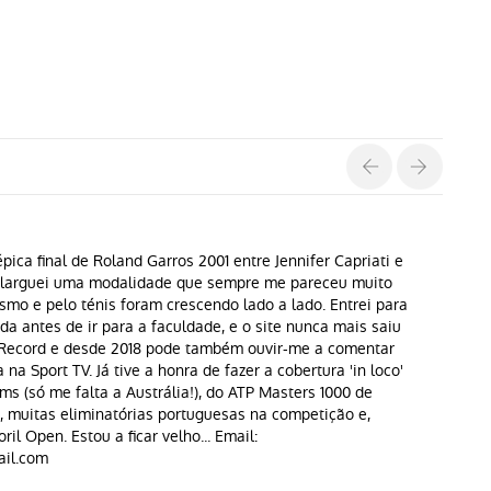
pica final de Roland Garros 2001 entre Jennifer Capriati e
s larguei uma modalidade que sempre me pareceu muito
ismo e pelo ténis foram crescendo lado a lado. Entrei para
a antes de ir para a faculdade, e o site nunca mais saiu
o Record e desde 2018 pode também ouvir-me a comentar
na Sport TV. Já tive a honra de fazer a cobertura 'in loco'
ms (só me falta a Austrália!), do ATP Masters 1000 de
, muitas eliminatórias portuguesas na competição e,
oril Open. Estou a ficar velho... Email:
il.com