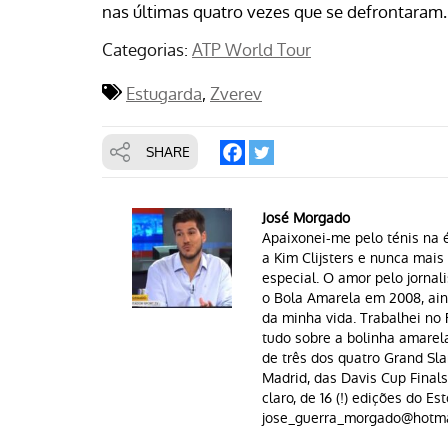
nas últimas quatro vezes que se defrontaram.
Categorias:
ATP World Tour
Estugarda
Zverev
SHARE
José Morgado
Apaixonei-me pelo ténis na é
a Kim Clijsters e nunca mai
especial. O amor pelo jornal
o Bola Amarela em 2008, aind
da minha vida. Trabalhei n
tudo sobre a bolinha amarela 
de três dos quatro Grand Sla
Madrid, das Davis Cup Finals
claro, de 16 (!) edições do Est
jose_guerra_morgado@hotma