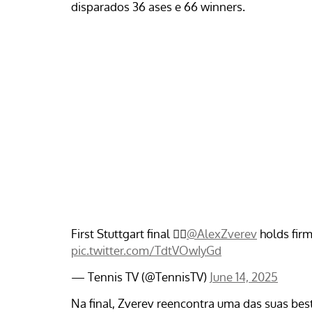
disparados 36 ases e 66 winners.
First Stuttgart final 😮‍💨
@AlexZverev
holds firm
pic.twitter.com/TdtVOwIyGd
— Tennis TV (@TennisTV)
June 14, 2025
Na final, Zverev reencontra uma das suas bes