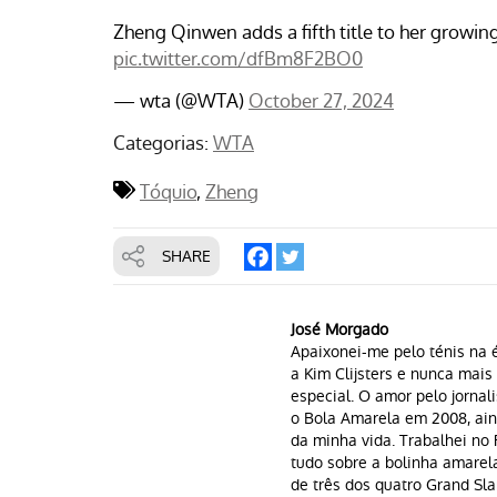
Zheng Qinwen adds a fifth title to her growing
pic.twitter.com/dfBm8F2BO0
— wta (@WTA)
October 27, 2024
Categorias:
WTA
Tóquio
Zheng
SHARE
José Morgado
Apaixonei-me pelo ténis na é
a Kim Clijsters e nunca mai
especial. O amor pelo jornal
o Bola Amarela em 2008, aind
da minha vida. Trabalhei n
tudo sobre a bolinha amarela 
de três dos quatro Grand Sla