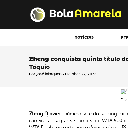
NOTÍCIAS
AT
Zheng conquista quinto título 
Tóquio
Por
José Morgado
- October 27, 2024
Div
Zheng Qinwen,
número sete do ranking mundi
carreira, ao sagrar-se campeã do WTA 500 de 
WTA Finals, que este ano se ‘mudam’ para Ria