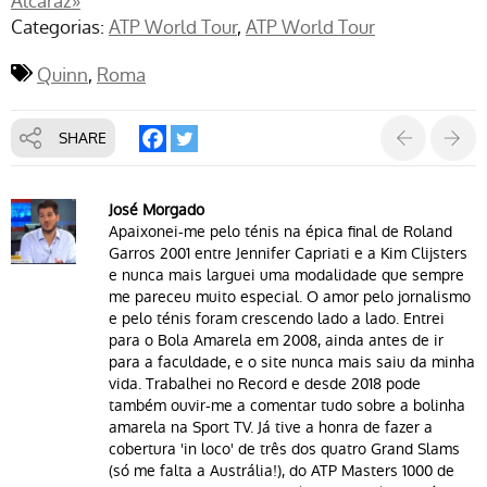
Alcaraz»
Categorias:
ATP World Tour
ATP World Tour
Quinn
Roma
SHARE
José Morgado
Apaixonei-me pelo ténis na épica final de Roland
Garros 2001 entre Jennifer Capriati e a Kim Clijsters
e nunca mais larguei uma modalidade que sempre
me pareceu muito especial. O amor pelo jornalismo
e pelo ténis foram crescendo lado a lado. Entrei
para o Bola Amarela em 2008, ainda antes de ir
para a faculdade, e o site nunca mais saiu da minha
vida. Trabalhei no Record e desde 2018 pode
também ouvir-me a comentar tudo sobre a bolinha
amarela na Sport TV. Já tive a honra de fazer a
cobertura 'in loco' de três dos quatro Grand Slams
(só me falta a Austrália!), do ATP Masters 1000 de