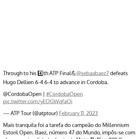
Through to his 4️⃣th ATP Final💪
@sebaabaez7
defeats
Hugo Dellien 6-4 6-4 to advance in Cordoba.
@CordobaOpen |
#CordobaOpen
pic.twitter.com/yEOGWqfaOi
— ATP Tour (@atptour)
February 11, 2023
Mais tranquila foi a tarefa do campeão do Millennium
Estoril Open. Baez, número 47 do Mundo, impôs-se com