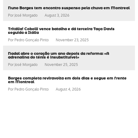
Nuno Borges tem encontro suspenso pela chuva em Montreal
Por
José Morgado
August 3, 2026
Tritália! Cobolli vence batalha e dá terceira Taça Davis
seguida a Itália
Por
Pedro Gonçalo Pinto
November 23, 2025
Nadal abre o coração um ano depois da reforma: «A
adrenalina do ténis é insubstituível»
Por
José Morgado
November 25, 2025
Borges completa reviravolta em dois dias e segue em frente
em Montreal
Por
Pedro Gonçalo Pinto
August 4, 2026