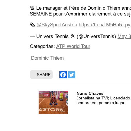
🚨 Le manager et frère de Dominic Thiem anno
SEMAINE pour s’exprimer clairement à ce suj
🗞️
@SkySportAustria
https://t.co/LM5HaRcp
— Univers Tennis 🎾 (@UniversTennis)
May 8
Categorias:
ATP World Tour
Dominic Thiem
SHARE
Nuno Chaves
Jornalista na TVI; Licencia
sempre em primeiro lugar.