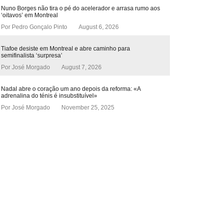
Nuno Borges não tira o pé do acelerador e arrasa rumo aos
‘oitavos’ em Montreal
Por
Pedro Gonçalo Pinto
August 6, 2026
Tiafoe desiste em Montreal e abre caminho para
semifinalista ‘surpresa’
Por
José Morgado
August 7, 2026
Nadal abre o coração um ano depois da reforma: «A
adrenalina do ténis é insubstituível»
Por
José Morgado
November 25, 2025