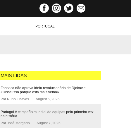
PORTUGAL
MAIS LIDAS
Fonseca não aprova ideia revolucionária de Djokovic:
«Disse isso porque está mais velho»
Por
Nuno Chaves
August 6, 2026
Portugal é campeão mundial de equipas pela primeira vez
na história
Por
José Morgado
August 7, 2026