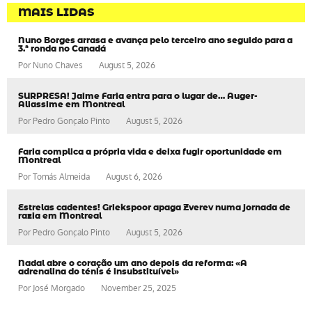
MAIS LIDAS
Nuno Borges arrasa e avança pelo terceiro ano seguido para a
3.ª ronda no Canadá
Por
Nuno Chaves
August 5, 2026
SURPRESA! Jaime Faria entra para o lugar de… Auger-
Aliassime em Montreal
Por
Pedro Gonçalo Pinto
August 5, 2026
Faria complica a própria vida e deixa fugir oportunidade em
Montreal
Por
Tomás Almeida
August 6, 2026
Estrelas cadentes! Griekspoor apaga Zverev numa jornada de
razia em Montreal
Por
Pedro Gonçalo Pinto
August 5, 2026
Nadal abre o coração um ano depois da reforma: «A
adrenalina do ténis é insubstituível»
Por
José Morgado
November 25, 2025