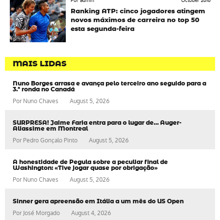
Por admin
October 2016
Ranking ATP: cinco jogadores atingem
novos máximos de carreira no top 50
esta segunda-feira
MAIS LIDAS
Nuno Borges arrasa e avança pelo terceiro ano seguido para a
3.ª ronda no Canadá
Por
Nuno Chaves
August 5, 2026
SURPRESA! Jaime Faria entra para o lugar de… Auger-
Aliassime em Montreal
Por
Pedro Gonçalo Pinto
August 5, 2026
A honestidade de Pegula sobre a peculiar final de
Washington: «Tive jogar quase por obrigação»
Por
Nuno Chaves
August 5, 2026
Sinner gera apreensão em Itália a um mês do US Open
Por
José Morgado
August 4, 2026