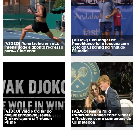
[VÍDEO] Challenger de
[VÍDEO] Rune treina em alta
Pozoblanco foi à loucura com
intensidade e aponta regresso
golo da Espanha na final do
para… Cincinnati
Mundial
[VÍDEO] Veja o trailer do
[VÍDEO] Assim foi a
documentário de Novak
tradicional dança entre Sinner
Djokovic para a Amazon
e Noskova como campeões de
Prime
Wimbledon