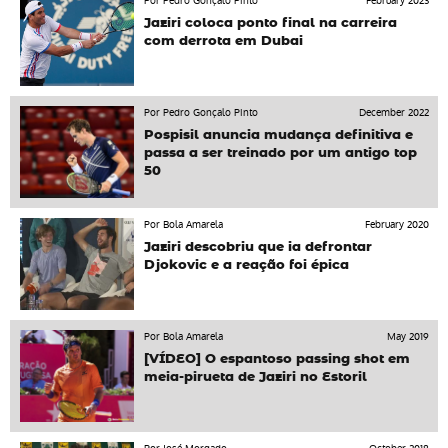
Por Pedro Gonçalo Pinto
February 2023
Jaziri coloca ponto final na carreira
com derrota em Dubai
Por Pedro Gonçalo Pinto
December 2022
Pospisil anuncia mudança definitiva e
passa a ser treinado por um antigo top
50
Por Bola Amarela
February 2020
Jaziri descobriu que ia defrontar
Djokovic e a reação foi épica
Por Bola Amarela
May 2019
[VÍDEO] O espantoso passing shot em
meia-pirueta de Jaziri no Estoril