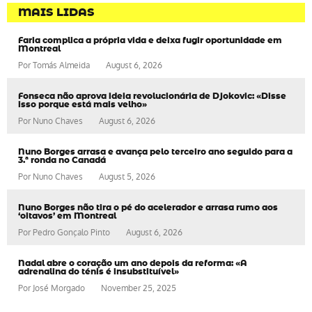
MAIS LIDAS
Faria complica a própria vida e deixa fugir oportunidade em
Montreal
Por
Tomás Almeida
August 6, 2026
Fonseca não aprova ideia revolucionária de Djokovic: «Disse
isso porque está mais velho»
Por
Nuno Chaves
August 6, 2026
Nuno Borges arrasa e avança pelo terceiro ano seguido para a
3.ª ronda no Canadá
Por
Nuno Chaves
August 5, 2026
Nuno Borges não tira o pé do acelerador e arrasa rumo aos
‘oitavos’ em Montreal
Por
Pedro Gonçalo Pinto
August 6, 2026
Nadal abre o coração um ano depois da reforma: «A
adrenalina do ténis é insubstituível»
Por
José Morgado
November 25, 2025