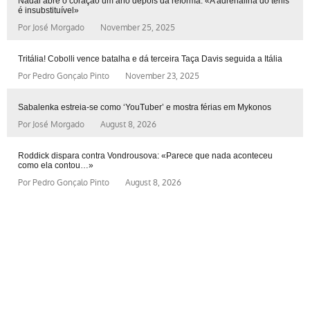
Nadal abre o coração um ano depois da reforma: «A adrenalina do ténis
é insubstituível»
Por
José Morgado
November 25, 2025
Tritália! Cobolli vence batalha e dá terceira Taça Davis seguida a Itália
Por
Pedro Gonçalo Pinto
November 23, 2025
Sabalenka estreia-se como ‘YouTuber’ e mostra férias em Mykonos
Por
José Morgado
August 8, 2026
Roddick dispara contra Vondrousova: «Parece que nada aconteceu
como ela contou…»
Por
Pedro Gonçalo Pinto
August 8, 2026