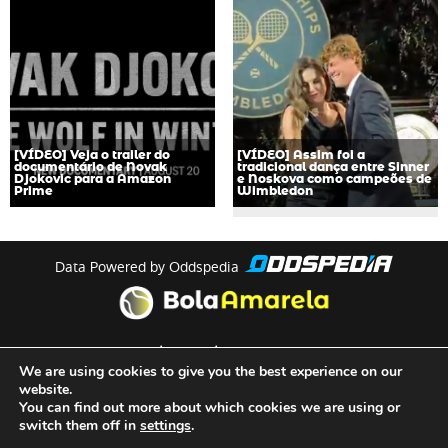
[VÍDEO] Veja o trailer do
[VÍDEO] Assim foi a
documentário de Novak
tradicional dança entre Sinner
Djokovic para a Amazon
e Noskova como campeões de
Prime
Wimbledon
Data Powered by Oddspedia
theme by
meow
We are using cookies to give you the best experience on our
website.
You can find out more about which cookies we are using or
Quem Somos
switch them off in
settings
.
Termos e Condições de Utilização