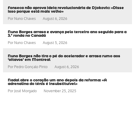
Fonseca não aprova ideia revolucionária de Djokovic: «Disse
isso porque está mais velho»
Por
Nuno Chaves
August 6, 2026
Nuno Borges arrasa e avança pelo terceiro ano seguido para a
3.ª ronda no Canadá
Por
Nuno Chaves
August 5, 2026
Nuno Borges não tira o pé do acelerador e arrasa rumo aos
‘oitavos’ em Montreal
Por
Pedro Gonçalo Pinto
August 6, 2026
Nadal abre o coração um ano depois da reforma: «A
adrenalina do ténis é insubstituível»
Por
José Morgado
November 25, 2025