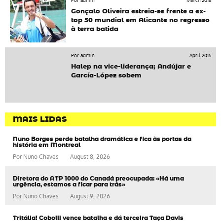
Por admin
March 2018
Gonçalo Oliveira estreia-se frente a ex-
top 50 mundial em Alicante no regresso
à terra batida
Por admin
April 2015
Halep na vice-liderança; Andújar e
García-López sobem
MAIS LIDAS
Nuno Borges perde batalha dramática e fica às portas da
história em Montreal
Por
Nuno Chaves
August 8, 2026
Diretora do ATP 1000 do Canadá preocupada: «Há uma
urgência, estamos a ficar para trás»
Por
Nuno Chaves
August 9, 2026
Tritália! Cobolli vence batalha e dá terceira Taça Davis