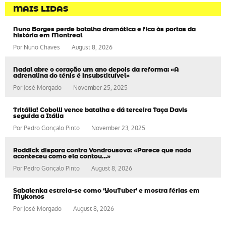
MAIS LIDAS
Nuno Borges perde batalha dramática e fica às portas da
história em Montreal
Por
Nuno Chaves
August 8, 2026
Nadal abre o coração um ano depois da reforma: «A
adrenalina do ténis é insubstituível»
Por
José Morgado
November 25, 2025
Tritália! Cobolli vence batalha e dá terceira Taça Davis
seguida a Itália
Por
Pedro Gonçalo Pinto
November 23, 2025
Roddick dispara contra Vondrousova: «Parece que nada
aconteceu como ela contou…»
Por
Pedro Gonçalo Pinto
August 8, 2026
Sabalenka estreia-se como ‘YouTuber’ e mostra férias em
Mykonos
Por
José Morgado
August 8, 2026