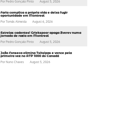
Por
Pedro Gonçalo Pinto
August 5, 2026
Faria complica a própria vida e deixa fugir
oportunidade em Montreal
Por
Tomás Almeida
August 6, 2026
Estrelas cadentes! Griekspoor apaga Zverev numa
jornada de razia em Montreal
Por
Pedro Gonçalo Pinto
August 5, 2026
João Fonseca elimina Tsitsipas e vence pela
primeira vez no ATP 1000 do Canadá
Por
Nuno Chaves
August 5, 2026