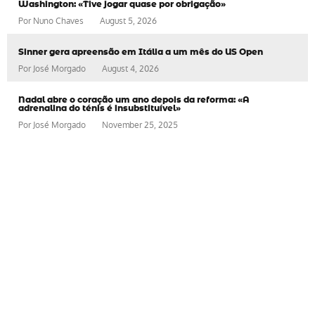
Washington: «Tive jogar quase por obrigação»
Por
Nuno Chaves
August 5, 2026
Sinner gera apreensão em Itália a um mês do US Open
Por
José Morgado
August 4, 2026
Nadal abre o coração um ano depois da reforma: «A
adrenalina do ténis é insubstituível»
Por
José Morgado
November 25, 2025