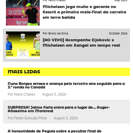
Por Nuno Chaves
May 2025
Michelsen joga muito e garante no
Estoril a primeira meia-final da carreira
em terra batida
Por Bruno da Silva
October 2024
[AO VIVO] Acompanhe Djokovic x
Michelsen em Xangai em tempo real
MAIS LIDAS
Nuno Borges arrasa e avança pelo terceiro ano seguido para a
3.ª ronda no Canadá
Por
Nuno Chaves
August 5, 2026
SURPRESA! Jaime Faria entra para o lugar de… Auger-
Aliassime em Montreal
Por
Pedro Gonçalo Pinto
August 5, 2026
A honestidade de Pegula sobre a peculiar final de