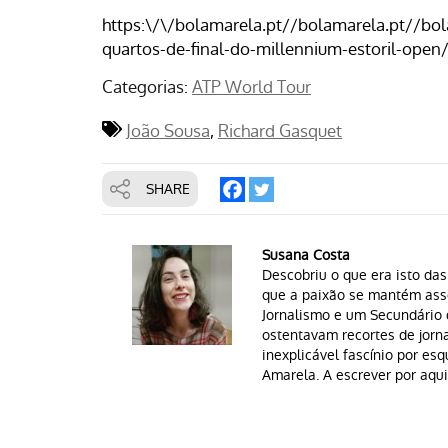
https:\/\/bolamarela.pt//bolamarela.pt//bol
quartos-de-final-do-millennium-estoril-open
Categorias:
ATP World Tour
João Sousa
Richard Gasquet
SHARE
Susana Costa
Descobriu o que era isto das
que a paixão se mantém asso
Jornalismo e um Secundário
ostentavam recortes de jorna
inexplicável fascínio por es
Amarela. A escrever por aqu