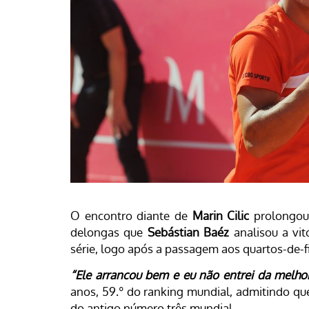
O encontro diante de
Marin Cilic
prolongou-
delongas que
Sebástian Baéz
analisou a vitó
série, logo após a passagem aos quartos-de-f
“Ele arrancou bem e eu não entrei da melho
anos, 59.º do ranking mundial, admitindo que
do antigo número três mundial.