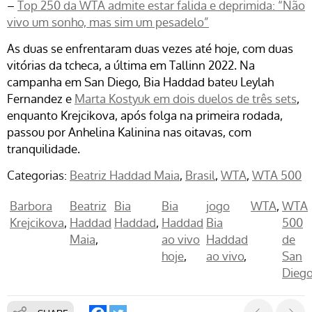
–
Top 250 da WTA admite estar falida e deprimida: “Não
vivo um sonho, mas sim um pesadelo”
As duas se enfrentaram duas vezes até hoje, com duas
vitórias da tcheca, a última em Tallinn 2022. Na
campanha em San Diego, Bia Haddad bateu Leylah
Fernandez e
Marta Kostyuk em dois duelos de três sets
,
enquanto Krejcikova, após folga na primeira rodada,
passou por Anhelina Kalinina nas oitavas, com
tranquilidade.
Categorias:
Beatriz Haddad Maia
Brasil
WTA
WTA 500
Barbora
Beatriz
Bia
Bia
jogo
WTA
WTA
Krejcikova
Haddad
Haddad
Haddad
Bia
500
Maia
ao vivo
Haddad
de
hoje
ao vivo
San
Dieg