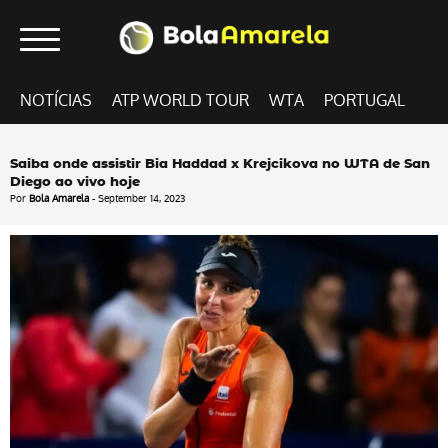
NOTÍCIAS
ATP WORLD TOUR
WTA
PORTUGAL
Saiba onde assistir Bia Haddad x Krejcikova no WTA de San
Diego ao vivo hoje
Por
Bola Amarela
- September 14, 2023