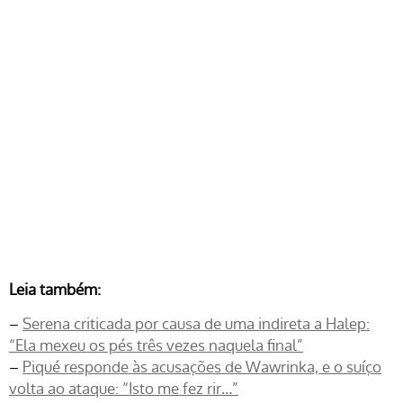
Leia também:
–
Serena criticada por causa de uma indireta a Halep:
“Ela mexeu os pés três vezes naquela final”
–
Piqué responde às acusações de Wawrinka, e o suíço
volta ao ataque: “Isto me fez rir…”