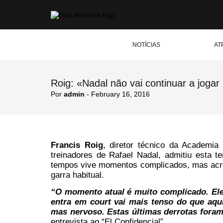
NOTÍCIAS
AT
Roig: «Nadal não vai continuar a joga
Por
admin
- February 16, 2016
Francis Roig
, diretor técnico da Academi
treinadores de Rafael Nadal, admitiu esta t
tempos vive momentos complicados, mas acre
garra habitual.
“O momento atual é muito complicado. Ele
entra em court vai mais tenso do que aqu
mas nervoso. Estas últimas derrotas foram
entrevista ao “El Confidencial”.