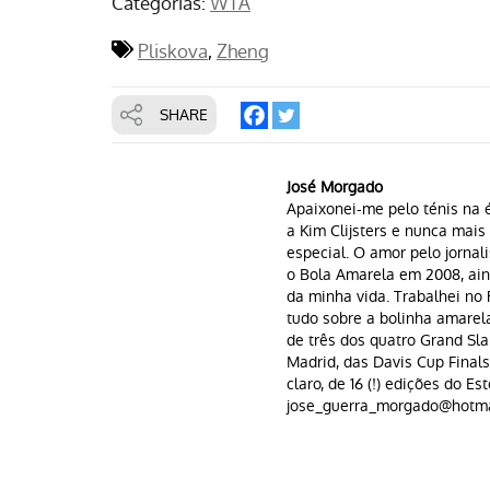
Categorias:
WTA
Pliskova
Zheng
SHARE
José Morgado
Apaixonei-me pelo ténis na é
a Kim Clijsters e nunca mai
especial. O amor pelo jornal
o Bola Amarela em 2008, aind
da minha vida. Trabalhei n
tudo sobre a bolinha amarela 
de três dos quatro Grand Sla
Madrid, das Davis Cup Finals
claro, de 16 (!) edições do Est
jose_guerra_morgado@hotma