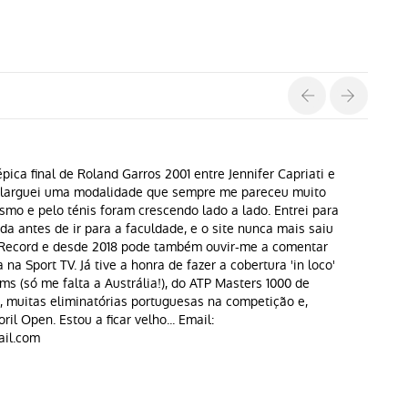
pica final de Roland Garros 2001 entre Jennifer Capriati e
s larguei uma modalidade que sempre me pareceu muito
ismo e pelo ténis foram crescendo lado a lado. Entrei para
a antes de ir para a faculdade, e o site nunca mais saiu
o Record e desde 2018 pode também ouvir-me a comentar
na Sport TV. Já tive a honra de fazer a cobertura 'in loco'
ms (só me falta a Austrália!), do ATP Masters 1000 de
, muitas eliminatórias portuguesas na competição e,
oril Open. Estou a ficar velho... Email:
il.com