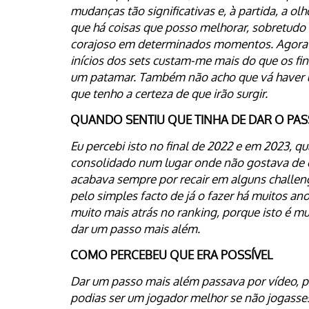
mudanças tão significativas e, à partida, a ol
que há coisas que posso melhorar, sobretudo
corajoso em determinados momentos. Agora c
inícios dos sets custam-me mais do que os fin
um patamar. Também não acho que vá haver 
que tenho a certeza de que irão surgir.
QUANDO SENTIU QUE TINHA DE DAR O PA
Eu percebi isto no final de 2022 e em 2023, q
consolidado num lugar onde não gostava de est
acabava sempre por recair em alguns challenger
pelo simples facto de já o fazer há muitos a
muito mais atrás no ranking, porque isto é mu
dar um passo mais além.
COMO PERCEBEU QUE ERA POSSÍVEL
Dar um passo mais além passava por vídeo, por
podias ser um jogador melhor se não jogasses