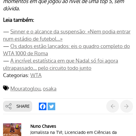
momentos em que jogou ao nível de uma top 5, sem
dúvida.
Leia também:
—
Sinner e o alcance da suspensão: «Nem podia entrar
num estádio de futebol…»
—
Os dados estão lançados: eis o quadro completo do
WTA 1000 de Roma
—
A incrível estatística em que Nadal só foi agora
ultrapassado… pelo circuito todo junto
Categorias:
WTA
Mouratoglou
osaka
SHARE
Nuno Chaves
Jornalista na TVI; Licenciado em Ciências da