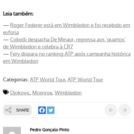
Leia também:
—
Roger Federer está em Wimbledon e foi recebido em
euforia
—
Cobolli despacha De Minaur, regressa aos ‘quartos’
de Wimbledon e celebra à CR7
—
Fery dispara no ranking ATP após campanha histórica
em Wimbledon
Categorias:
ATP World Tour
ATP World Tour
Djokovic
Mcenroe
Wimbledon
SHARE
Pedro Gonçalo Pinto