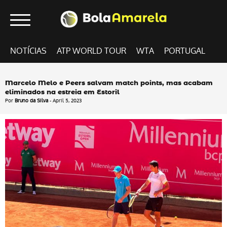
NOTÍCIAS
ATP WORLD TOUR
WTA
PORTUGAL
Marcelo Melo e Peers salvam match points, mas acabam
eliminados na estreia em Estoril
Por
Bruno da Silva
- April 5, 2023