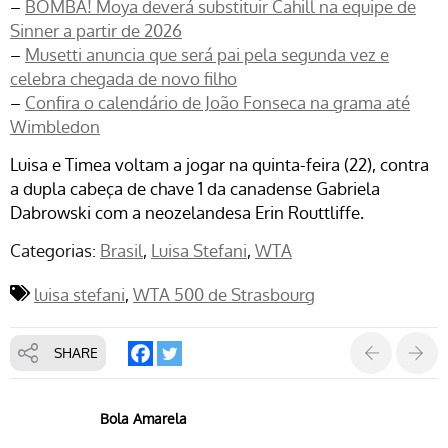
–
BOMBA! Moya deverá substituir Cahill na equipe de
Sinner a partir de 2026
–
Musetti anuncia que será pai pela segunda vez e
celebra chegada de novo filho
–
Confira o calendário de João Fonseca na grama até
Wimbledon
Luisa e Timea voltam a jogar na quinta-feira (22), contra
a dupla cabeça de chave 1 da canadense Gabriela
Dabrowski com a neozelandesa Erin Routtliffe.
Categorias:
Brasil
Luisa Stefani
WTA
luisa stefani
WTA 500 de Strasbourg
SHARE
Bola Amarela