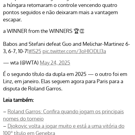
a húngara retomaram o controle vencendo quatro
pontos seguidos e não deixaram mais a vantagem
escapar.
a WINNER from the WINNERS 🏆👏
Babos and Stefani defeat Guo and Melichar-Martinez 6-
3, 6-7, 10-7!
#IS25
pic.twitter.com/3oHIODLI3a
— wta (@WTA)
May 24, 2025
É o segundo título da dupla em 2025 — o outro foi em
Linz, em janeiro. Elas seguem agora para Paris para a
disputa de Roland Garros.
Leia também:
–
Roland Garros: Confira quando jogam os principais
nomes do torneio
–
Djokovic volta a jogar muito e está a uma vitória do
100º título em Genebra