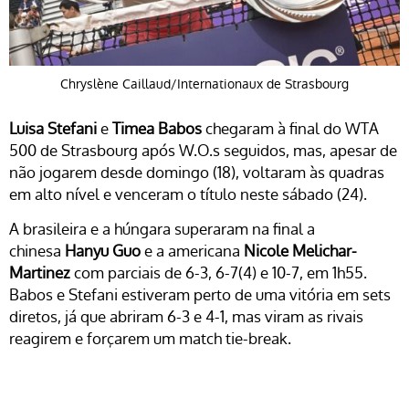
Chryslène Caillaud/Internationaux de Strasbourg
Luisa Stefani
e
Timea Babos
chegaram à final do WTA
500 de Strasbourg após W.O.s seguidos, mas, apesar de
não jogarem desde domingo (18), voltaram às quadras
em alto nível e venceram o título neste sábado (24).
A brasileira e a húngara superaram na final a
chinesa
Hanyu Guo
e a americana
Nicole Melichar-
Martinez
com parciais de 6-3, 6-7(4) e 10-7, em 1h55.
Babos e Stefani estiveram perto de uma vitória em sets
diretos, já que abriram 6-3 e 4-1, mas viram as rivais
reagirem e forçarem um match tie-break.