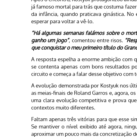
já famoso mortal para trás que costuma faze
da infância, quando praticava ginástica. No
esperar para voltar a vê-lo.
“Há algumas semanas falámos sobre o mort
ganho um jogo”
, comentou entre risos.
“Resp
que conquistar o meu primeiro título do Grand
A resposta espelha a enorme ambição com que
se contenta apenas com bons resultados pon
circuito e começa a falar desse objetivo com t
A evolução demonstrada por Kostyuk nos últ
as meias-finais de Roland Garros e, agora, o
uma clara evolução competitiva e prova que
contextos muito diferentes.
Faltam apenas três vitórias para que esse sim
Se mantiver o nível exibido até agora, ning
aproximar um pouco mais da concretização d