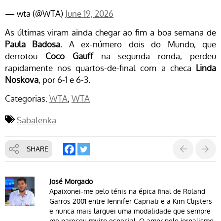
— wta (@WTA)
June 19, 2026
As últimas viram ainda chegar ao fim a boa semana de
Paula Badosa
. A ex-número dois do Mundo, que
derrotou
Coco Gauff
na segunda ronda, perdeu
rapidamente nos quartos-de-final com a checa
Linda
Noskova
, por 6-1 e 6-3.
Categorias:
WTA
WTA
Sabalenka
SHARE
José Morgado
Apaixonei-me pelo ténis na épica final de Roland
Garros 2001 entre Jennifer Capriati e a Kim Clijsters
e nunca mais larguei uma modalidade que sempre
me pareceu muito especial. O amor pelo jornalismo