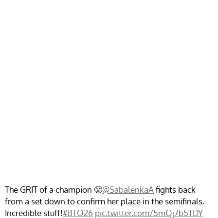
The GRIT of a champion 😤
@SabalenkaA
fights back
from a set down to confirm her place in the semifinals.
Incredible stuff!
#BTO26
pic.twitter.com/5mQj7b5TDY