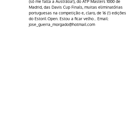
(só me falta a Austrália!), do ATP Masters 1000 de
Madrid, das Davis Cup Finals, muitas eliminatórias
portuguesas na competição e, claro, de 16 (!) edições
do Estoril Open. Estou a ficar velho... Email:
jose_guerra_morgado@hotmail.com