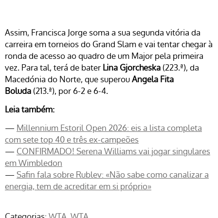
Assim, Francisca Jorge soma a sua segunda vitória da
carreira em torneios do Grand Slam e vai tentar chegar à
ronda de acesso ao quadro de um Major pela primeira
vez. Para tal, terá de bater
Lina Gjorcheska
(223.ª), da
Macedónia do Norte, que superou
Angela Fita
Boluda
(213.ª), por 6-2 e 6-4.
Leia também:
—
Millennium Estoril Open 2026: eis a lista completa
com sete top 40 e três ex-campeões
—
CONFIRMADO! Serena Williams vai jogar singulares
em Wimbledon
—
Safin fala sobre Rublev: «Não sabe como canalizar a
energia, tem de acreditar em si próprio»
Categorias:
WTA
WTA