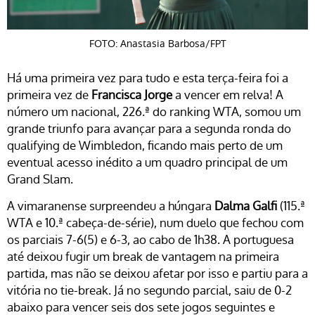
FOTO: Anastasia Barbosa/FPT
Há uma primeira vez para tudo e esta terça-feira foi a
primeira vez de
Francisca Jorge
a vencer em relva! A
número um nacional, 226.ª do ranking WTA, somou um
grande triunfo para avançar para a segunda ronda do
qualifying de Wimbledon, ficando mais perto de um
eventual acesso inédito a um quadro principal de um
Grand Slam.
A vimaranense surpreendeu a húngara
Dalma Galfi
(115.ª
WTA e 10.ª cabeça-de-série), num duelo que fechou com
os parciais 7-6(5) e 6-3, ao cabo de 1h38. A portuguesa
até deixou fugir um break de vantagem na primeira
partida, mas não se deixou afetar por isso e partiu para a
vitória no tie-break. Já no segundo parcial, saiu de 0-2
abaixo para vencer seis dos sete jogos seguintes e