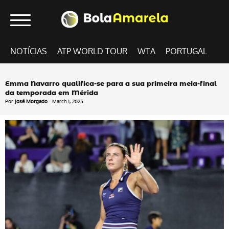
NOTÍCIAS
ATP WORLD TOUR
WTA
PORTUGAL
Emma Navarro qualifica-se para a sua primeira meia-final
da temporada em Mérida
Por
José Morgado
- March 1, 2025