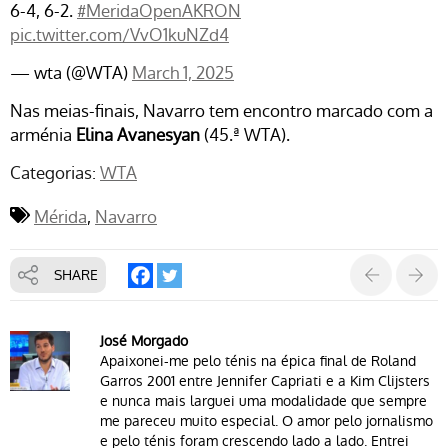
6-4, 6-2.
#MeridaOpenAKRON
pic.twitter.com/VvO1kuNZd4
— wta (@WTA)
March 1, 2025
Nas meias-finais, Navarro tem encontro marcado com a
arménia
Elina Avanesyan
(45.ª WTA).
Categorias:
WTA
Mérida
Navarro
SHARE
José Morgado
Apaixonei-me pelo ténis na épica final de Roland
Garros 2001 entre Jennifer Capriati e a Kim Clijsters
e nunca mais larguei uma modalidade que sempre
me pareceu muito especial. O amor pelo jornalismo
e pelo ténis foram crescendo lado a lado. Entrei