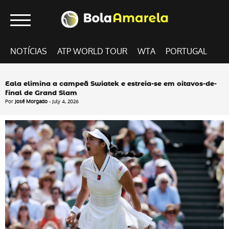
NOTÍCIAS
ATP WORLD TOUR
WTA
PORTUGAL
Eala elimina a campeã Swiatek e estreia-se em oitavos-de-
final de Grand Slam
Por
José Morgado
- July 4, 2026