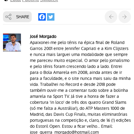
SHARE
José Morgado
Apaixonei-me pelo ténis na épica final de Roland
Garros 2001 entre Jennifer Capriati e a Kim Clijsters
e nunca mais larguei uma modalidade que sempre
me pareceu muito especial. O amor pelo jornalismo
e pelo ténis foram crescendo lado a lado. Entrei
para o Bola Amarela em 2008, ainda antes de ir
para a faculdade, e o site nunca mais saiu da minha
vida. Trabalhei no Record e desde 2018 pode
também ouvir-me a comentar tudo sobre a bolinha
amarela na Sport TV. Já tive a honra de fazer a
cobertura 'in loco' de três dos quatro Grand Slams
(só me falta a Austrália!), do ATP Masters 1000 de
Madrid, das Davis Cup Finals, muitas eliminatórias
portuguesas na competição e, claro, de 16 (!) edições
do Estoril Open. Estou a ficar velho... Email:
jose_guerra_morgado@hotmail.com