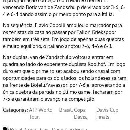
A programação começou com Matteo Berrettini
vencendo Botic van de Zandschulp de virada por 3-6, 6-
4 e 6-4 dando assim o primeiro ponto para a Itália.
Na sequência, Flavio Cobolli ampliou o marcador para
os tenistas da casa ao passar por Tallon Griekspoor
também em três sets. Em jogo de apenas duas quebras
e muito equilíbrio, o italiano anotou 7-6, 4-6 e 6-3.
Nas duplas, van de Zandschulp voltou a entrar em
quadra ao lado do experiente duplista Koolhof. Em jogo
duro em que o primeiro set acabou sendo crucial com
oportunidades para os dois lados, os holandeses saíram
na frente de Bolelli/Vavassori por 7-6 e, aproveitando a
única quebra da partida no último game, fecharam por
7-5 e garantiram o avanço na competição.
Categorias:
ATP World
Brasil
Copa
Davis Cup
Tour
Davis
Finals
Brasil
Copa Davis
Davis Cup Finals