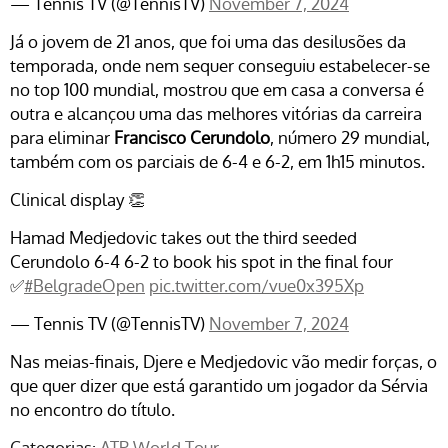
— Tennis TV (@TennisTV)
November 7, 2024
Já o jovem de 21 anos, que foi uma das desilusões da
temporada, onde nem sequer conseguiu estabelecer-se
no top 100 mundial, mostrou que em casa a conversa é
outra e alcançou uma das melhores vitórias da carreira
para eliminar
Francisco Cerundolo
, número 29 mundial,
também com os parciais de 6-4 e 6-2, em 1h15 minutos.
Clinical display 👏
Hamad Medjedovic takes out the third seeded
Cerundolo 6-4 6-2 to book his spot in the final four
✅
#BelgradeOpen
pic.twitter.com/vue0x395Xp
— Tennis TV (@TennisTV)
November 7, 2024
Nas meias-finais, Djere e Medjedovic vão medir forças, o
que quer dizer que está garantido um jogador da Sérvia
no encontro do título.
Categorias:
ATP World Tour