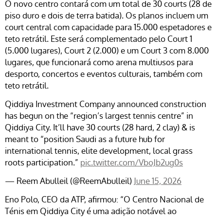
O novo centro contará com um total de 30 courts (28 de
piso duro e dois de terra batida). Os planos incluem um
court central com capacidade para 15.000 espetadores e
teto retrátil. Este será complementado pelo Court 1
(5.000 lugares), Court 2 (2.000) e um Court 3 com 8.000
lugares, que funcionará como arena multiusos para
desporto, concertos e eventos culturais, também com
teto retrátil.
Qiddiya Investment Company announced construction
has begun on the “region’s largest tennis centre” in
Qiddiya City. It’ll have 30 courts (28 hard, 2 clay) & is
meant to “position Saudi as a future hub for
international tennis, elite development, local grass
roots participation.”
pic.twitter.com/VboJb2ug0s
— Reem Abulleil (@ReemAbulleil)
June 15, 2026
Eno Polo, CEO da ATP, afirmou: “O Centro Nacional de
Ténis em Qiddiya City é uma adição notável ao