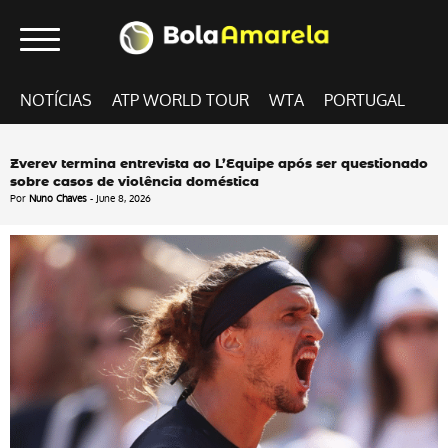
NOTÍCIAS
ATP WORLD TOUR
WTA
PORTUGAL
Zverev termina entrevista ao L’Equipe após ser questionado
sobre casos de violência doméstica
Por
Nuno Chaves
- June 8, 2026