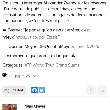
On a voulu interroger Alexander Zverev sur les réserves
d’une partie du public et des médias, eu égard aux
accusations de violences conjugales de deux anciennes
compagnes. Ça s’est très mal passé.
➡️ Zverev : “Je pense qu’on devrait arrêter, c’est
mieux”
https://t.co/pqHEzszizT
— Quentin Moynet (@QuentinMoynet)
June 8, 2026
Um momento que promete dar que falar…
Categorias:
ATP World Tour
Grand Slams
L'Équipe
Zverev
SHARE
Nuno Chaves