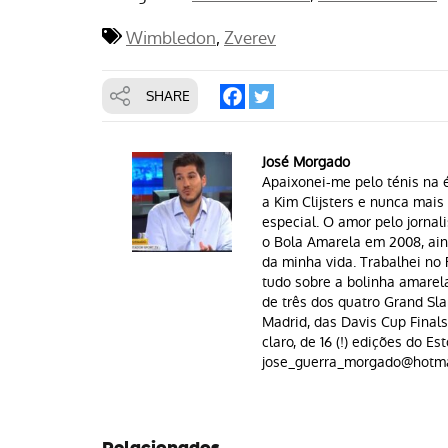
Wimbledon
Zverev
SHARE
José Morgado
Apaixonei-me pelo ténis na é
a Kim Clijsters e nunca mai
especial. O amor pelo jornal
o Bola Amarela em 2008, aind
da minha vida. Trabalhei n
tudo sobre a bolinha amarela 
de três dos quatro Grand Sla
Madrid, das Davis Cup Finals
claro, de 16 (!) edições do Est
jose_guerra_morgado@hotma