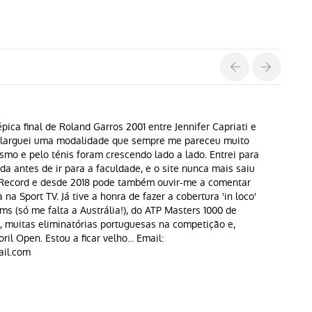
pica final de Roland Garros 2001 entre Jennifer Capriati e
s larguei uma modalidade que sempre me pareceu muito
ismo e pelo ténis foram crescendo lado a lado. Entrei para
a antes de ir para a faculdade, e o site nunca mais saiu
o Record e desde 2018 pode também ouvir-me a comentar
na Sport TV. Já tive a honra de fazer a cobertura 'in loco'
ms (só me falta a Austrália!), do ATP Masters 1000 de
, muitas eliminatórias portuguesas na competição e,
oril Open. Estou a ficar velho... Email:
il.com