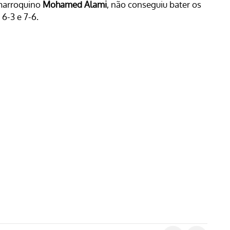
 marroquino
Mohamed Alami
, não conseguiu bater os
 6-3 e 7-6.