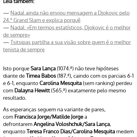
Leia também:
—
Nadal ainda não enviou mensagem a Djokovic pelo
24.º Grand Slam e explica porquê
—
Nadal: «Em termos estatísticos, Djokovic é o melhor
de sempre»
—
Tsitsipas partilha a sua visão sobre quem é o melhor
tenista de sempre
Isto porque
Sara Lança
(1074.ª) não teve hipóteses
diante de
Timea Babos
(187.ª), caindo com os parciais 6-1
e 6-1, enquanto
Carolina Mesquita
(sem ranking) perdeu
com
Dalayna Hewitt
(565.ª) exatamente pelo mesmo
resultado.
As esperanças seguem na variante de pares,
com
Francisca Jorge/Matilde Jorge
a
defrontarem
Angelina Voloshchuk/Sara Lança
,
enquanto
Teresa Franco Dias/Carolina Mesquita
medem