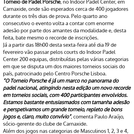
Torneio de Padel Porsche
, no Indoor Padel Center, em
Carnaxide, onde são esperados cerca de 400 jogadores
durante os três dias de prova. Pelo quarto ano
consecutivo o evento volta a contar com enorme
adesão por parte dos amantes da modalidade e, desta
feita, bate mesmo o recorde de inscrições.
Já a partir das 18h00 desta sexta-feira até dia 19 de
fevereiro vão passar pelos courts do Indoor Padel
Center 200 equipas, distribuídas pelas várias categorias
em que se disputa um dos maiores torneios sociais do
país, patrocinado pelo Centro Porsche Lisboa.
“O Torneio Porsche é já um marco no panorama do
padel nacional, atingindo nesta edição um novo recorde
em torneios sociais, com 400 participantes envolvidos.
Estamos bastante entusiasmados com tamanha adesão
e perspetivamos um grande torneio, repleto de bons
jogos e, claro, muito convívio”
, comenta Paulo Araújo,
sócio-gerente do clube de Carnaxide.
Além dos jogos nas categorias de Masculinos 1, 2, 3 e 4,